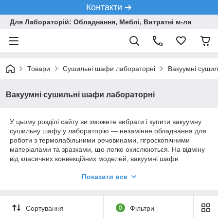
Контакти ➔
Для Лабораторій: Обладнання, Меблі, Витратні м-ли
Товари
Сушильні шафи лабораторні
Вакуумні сушил
Вакуумні сушильні шафи лабораторні
У цьому розділі сайту ви зможете вибрати і купити вакуумну
сушильну шафу у лабораторію — незамінне обладнання для
роботи з термолабільними речовинами, гігроскопічними
матеріалами та зразками, що легко окислюються. На відміну
від класичних конвекційних моделей, вакуумні шафи
забезпечують ефективне видалення вологи та розчинників
Показати все
при значно нижчих температурах, зберігаючи структуру та
властивості досліджуваного матеріалу.
Вакуумні сушильні шафи широко використовуються у галузях,
Сортування
0
Фільтри
де стандартне нагрівання може пошкодити продукт: