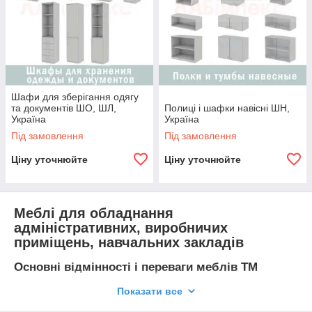
Шафи для зберігання одягу
та документів ШО, ШЛ,
Полиці і шафки навісні ШН,
Україна
Україна
Під замовлення
Під замовлення
Ціну уточнюйте
Ціну уточнюйте
Меблі для обладнання
адміністративних, виробничих
приміщень, навчальних закладів
Основні відмінності і переваги меблів ТМ
UOSlab:
Показати все
Меблі виготовлені з
ламінованого ДСП (ЛДСП)
а