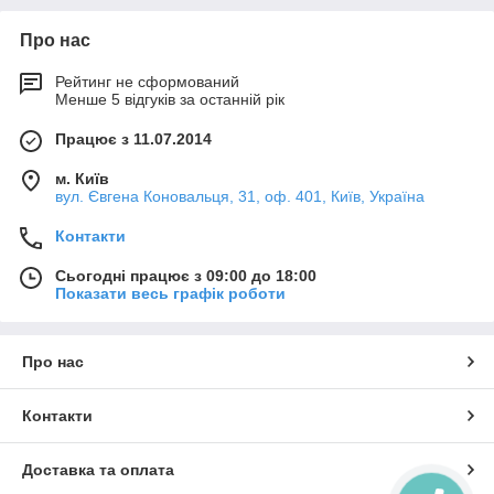
звичайна офісна меблі, як правило виготовляється зі
звичайного ДСП;
Про нас
Для приміщень з підвищеною вологістю у
виготовленні меблів застосовується
металевий каркас
Рейтинг не сформований
і
вологостійка ламінована фанера
;
Менше 5 відгуків за останній рік
Вся меблі меблі відповідає наступним ГОСТам та
Працює з 11.07.2014
ДСТУ:
ДСТУ ГОСТ 16371:2016 (пп. 5.2.28, 5.2.30,
м. Київ
вул. Євгена Коновальця, 31, оф. 401, Київ, Україна
5.2.31);
ДСТУ ГОСТ 19917:2016 (пп. 5.2.16, 5.2.18);
Контакти
ДСТУ ГОСТ 22046:2004 (пп. 4.1, 5.2.4, 5.2.11,
Сьогодні працює з 09:00 до 18:00
5.2.13, 5.2.14);
Показати весь графік роботи
ГОСТ 22360-95.
Меблі сертифікована: надається
Сертифікат
відповідності:
Про нас
Контакти
Доставка та оплата