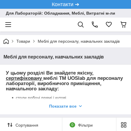
Контакти ➔
Для Лабораторій: Обладнання, Меблі, Витратні м-ли
Товари
Меблі для персоналу, навчальних закладів
Меблі для персоналу, навчальних закладів
У цьому розділі Ви знайдете якісну,
сертифіковану
меблі ТМ UOSlab для персоналу
лабораторії, виробничого приміщення,
навчального закладу:
столи робочі прямі і кутові,
тумби стаціонарні і мобільні,
Показати все
полиці і шафки навісні,
шафи для зберігання одягу та документів.
Сортування
0
Фільтри
нестандартні вироби.