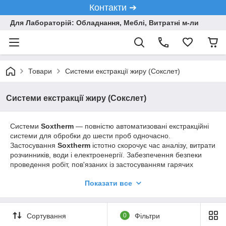
Контакти ➔
Для Лабораторій: Обладнання, Меблі, Витратні м-ли
Товари
Системи екстракції жиру (Сокслет)
Системи екстракції жиру (Сокслет)
Системи
Soxtherm
— повністю автоматизовані екстракційні
системи для обробки до шести проб одночасно.
Застосування
Soxtherm
істотно скорочує час аналізу, витрати
розчинників, води і електроенергії. Забезпечення безпеки
проведення робіт, пов'язаних із застосуванням гарячих
екстрагентів, більшість з яких є вибухо - або
Показати все
пожежонебезпечними речовинами, також вирішено в
системах Soxtherm і гарантує високий стандарт захисту:
Сортування
0
Фільтри