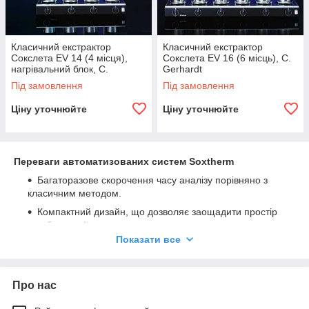
Класичний екстрактор
Класичний екстрактор
Сокслета EV 14 (4 місця),
Сокслета EV 16 (6 місць), C.
нагрівальний блок, C.
Gerhardt
Gerhardt
Під замовлення
Під замовлення
Ціну уточнюйте
Ціну уточнюйте
Переваги автоматизованих систем Soxtherm
Багаторазове скорочення часу аналізу порівняно з
класичним методом.
Компактний дизайн, що дозволяє заощадити простір
у лабораторії.
Показати все
Автоматична регенерація 90% розчинника.
Автоматична подача охолоджуючої води. Є
можливість підключення замкнутої системи циркуляції.
Про нас
Можливість безперервного спостереження за
процесом екстракції в скляних посудинах.