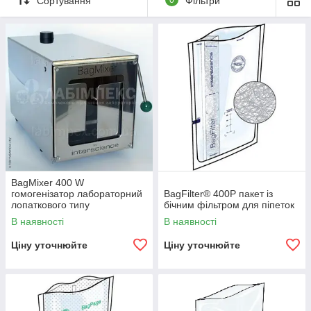
Сортування
Фільтри
BagMixer 400 W
гомогенізатор лабораторний
BagFilter® 400P пакет із
лопаткового типу
бічним фільтром для піпеток
В наявності
В наявності
Ціну уточнюйте
Ціну уточнюйте