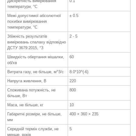
Дискретність вимірювання
0.1
температури, °C
Межі допустимої абсолютної
± 0.5
похибки вимірювання
температури, °С
Збіжність результатів
2 - 5
вимірювань спалаху відповідно
ДСТУ 3679:2015, °З
Швидкість обертання мішалки,
60
об/хв
Витрата газу, не більше, м
^3/с
8.0*10
^(-6)
Напруга живлення, В
220
Споживана потужність, не
800
більше, Вт
Маса, не більше, кг
10
Габаритні розміри, не більше,
400
×
360
×
235
мм
Середній термін служби, не
5
менше, років