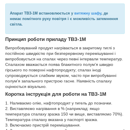
Апарат ТВЗ-1М встановлюється у
витяжну шафу
, де
немає помітного руху повітря і є можливість затемнення
світла.
Принцип роботи приладу ТВЗ-1М
Випробовуваний продукт нагрівається в закритому тиглі з
постійною швидкістю при безперервному перемішуванні і
випробовується на спалах через певні інтервали температур.
Спалахом вважається поява блакитного полум'я швидко
гірського по поверхні нафтопродукту; спалах іноді
супроводжується слабким звуком, часто при випробуванні
полум'я запального пристрою гасне. Наявність спалаху
оцінюється візуально.
Коротка інструкція для роботи на ТВЗ-1М
1. Наливаємо олію, нафтопродукт у тигель до позначки.
2. Виставляємо нагрівання в % (наприклад: якщо
температура спалаху зразка 150 чи вище, виставляємо 70%).
Температура спалаху вказана у паспорті зразка.
3. Включаємо пристрій перемішування.