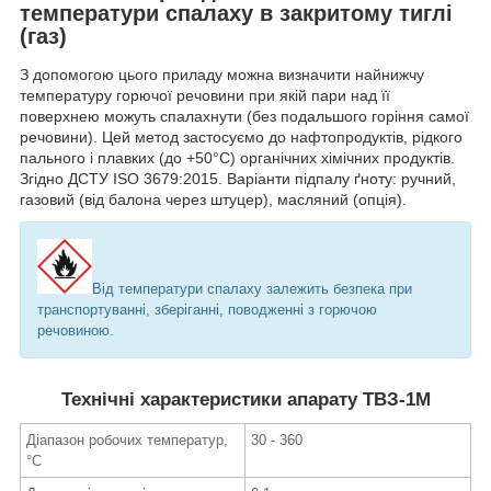
температури спалаху в закритому тиглі
(газ)
З допомогою цього приладу можна визначити найнижчу
температуру горючої речовини при якій пари над її
поверхнею можуть спалахнути (без подальшого горіння самої
речовини). Цей метод застосуємо до нафтопродуктів, рідкого
пального і плавких (до +50°С) органічних хімічних продуктів.
Згідно ДСТУ ISO 3679:2015. Варіанти підпалу ґноту: ручний,
газовий (від балона через штуцер), масляний (опція).
Від температури спалаху залежить безпека при
транспортуванні, зберіганні, поводженні з горючою
речовиною.
Технічні характеристики апарату ТВЗ-1М
Діапазон робочих температур,
30 - 360
°С