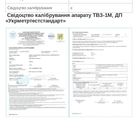
Свідоцтво калібрування
є
Свідоцтво калібрування апарату ТВЗ-1М, ДП
«Укрметртестстандарт»