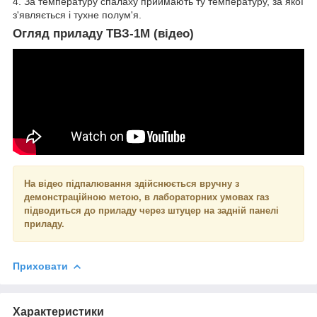
4. За температуру спалаху приймають ту температуру, за якої
з'являється і тухне полум'я.
Огляд приладу ТВЗ-1М (відео)
На відео підпалювання здійснюється вручну з
демонстраційною метою, в лабораторних умовах газ
підводиться до приладу через штуцер на задній панелі
приладу.
Приховати
Характеристики