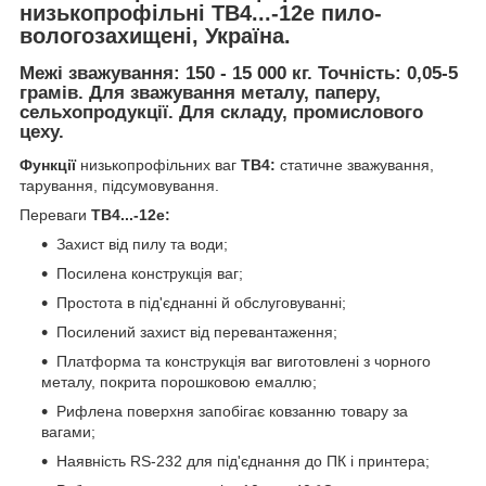
низькопрофільні
ТВ4...-12е
пило-
вологозахищені, Україна.
Межі зважування:
150 - 15 000
кг. Точність:
0,05-5
грамів
. Для зважування металу, паперу,
сельхопродукції. Для складу, промислового
цеху.
Функції
низькопрофільних ваг
ТВ4:
статичне зважування,
тарування, підсумовування.
Переваги
ТВ4...-12е:
Захист від пилу та води;
Посилена конструкція ваг;
Простота в під'єднанні й обслуговуванні;
Посилений захист від перевантаження;
Платформа та конструкція ваг виготовлені з чорного
металу, покрита порошковою емаллю;
Рифлена поверхня запобігає ковзанню товару за
вагами;
Наявність RS-232 для під'єднання до ПК і принтера;