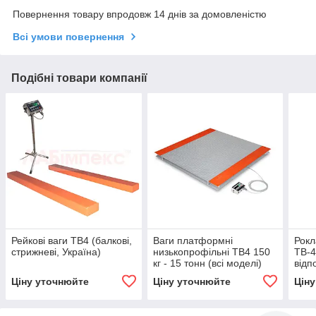
Повернення товару впродовж 14 днів за домовленістю
Всі умови повернення
Подібні товари компанії
Рейкові ваги ТВ4 (балкові,
Ваги платформні
Рокл
стрижневі, Україна)
низькопрофільні ТВ4 150
ТВ-4
кг - 15 тонн (всі моделі)
відп
Ціну уточнюйте
Ціну уточнюйте
Цін