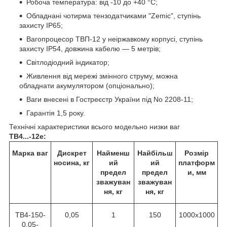
Робоча температура: від -10 до +40 °C;
Обладнані чотирма тензодатчиками "Zemic", ступінь
захисту IP65;
Вагопроцесор ТВП-12 у неіржавкому корпусі, ступінь
захисту IP54, довжина кабелю — 5 метрів;
Світлодіодний індикатор;
Живлення від мережі змінного струму, можна
обладнати акумулятором (опціонально);
Ваги внесені в Гостреєстр України під No 2208-11;
Гарантія 1,5 року.
Технічні характеристики всього модельно низки ваг
ТВ4...-12е:
Марка ваг
Дискрет
Найменш
Найбільш
Розмір
носина, кг
ий
ий
платформ
предел
предел
и, мм
зважуван
зважуван
ня, кг
ня, кг
ТВ4-150-
0,05
1
150
1000х1000
0,05-