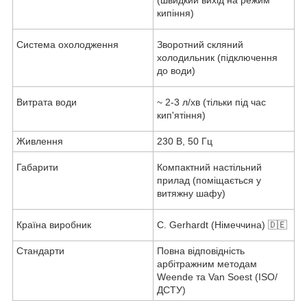
(швидкий вихід на режим
кипіння)
Система охолодження
Зворотний скляний
холодильник (підключення
до води)
Витрата води
~ 2-3 л/хв (тільки під час
кип'ятіння)
Живлення
230 В, 50 Гц
Габарити
Компактний настільний
прилад (поміщається у
витяжну шафу)
Країна виробник
C. Gerhardt (Німеччина) 🇩🇪
Стандарти
Повна відповідність
арбітражним методам
Weende та Van Soest (ISO/
ДСТУ)