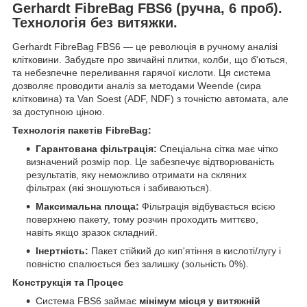
Gerhardt FibreBag FBS6 (ручна, 6 проб).
Технологія без витяжки.
Gerhardt FibreBag FBS6 — це революція в ручному аналізі
клітковини. Забудьте про звичайні плитки, колби, що б'ються,
та небезпечне переливання гарячої кислоти. Ця система
дозволяє проводити аналіз за методами Weende (сира
клітковина) та Van Soest (ADF, NDF) з точністю автомата, але
за доступною ціною.
Технологія пакетів FibreBag:
Гарантована фільтрація:
Спеціальна сітка має чітко
визначений розмір пор. Це забезпечує відтворюваність
результатів, яку неможливо отримати на скляних
фільтрах (які зношуються і забиваються).
Максимальна площа:
Фільтрація відбувається всією
поверхнею пакету, тому розчин проходить миттєво,
навіть якщо зразок складний.
Інертність:
Пакет стійкий до кип'ятіння в кислоті/лугу і
повністю спалюється без залишку (зольність 0%).
Конструкція та Процес
Система FBS6 займає
мінімум місця у витяжній