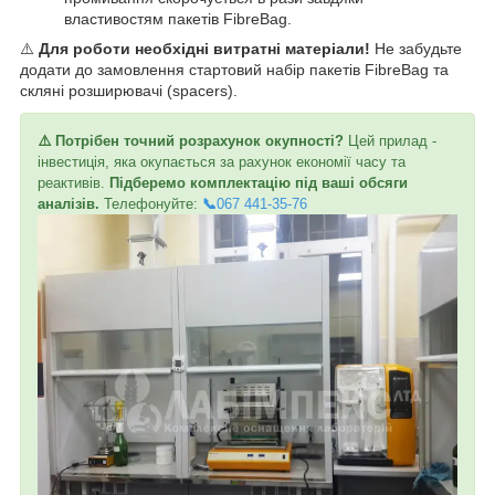
властивостям пакетів FibreBag.
⚠️
Для роботи необхідні витратні матеріали!
Не забудьте
додати до замовлення стартовий набір пакетів FibreBag та
скляні розширювачі (spacers).
⚠️ Потрібен точний розрахунок окупності?
Цей прилад -
інвестиція, яка окупається за рахунок економії часу та
реактивів.
Підберемо комплектацію під ваші обсяги
аналізів.
Телефонуйте:
📞
067 441-35-76