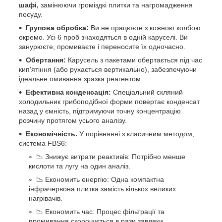
шафі,
замінюючи громіздкі плитки та нагромадження
посуду.
Групова обробка:
Ви не працюєте з кожною колбою
окремо. Усі 6 проб знаходяться в одній каруселі. Ви
занурюєте, промиваєте і переносите їх одночасно.
Обертання:
Карусель з пакетами обертається під час
кип'ятіння (або рухається вертикально), забезпечуючи
ідеальне омивання зразка реагентом.
Ефективна конденсація:
Спеціальний скляний
холодильник грибоподібної форми повертає конденсат
назад у ємність, підтримуючи точну концентрацію
розчину протягом усього аналізу.
Економічність.
У порівнянні з класичним методом,
система FBS6:
📉 Знижує витрати реактивів: Потрібно менше
кислоти та лугу на один аналіз.
📉 Економить енергію: Одна компактна
інфрачервона плитка замість кількох великих
нагрівачів.
📉 Економить час: Процес фільтрації та
промивання скорочується в рази завдяки