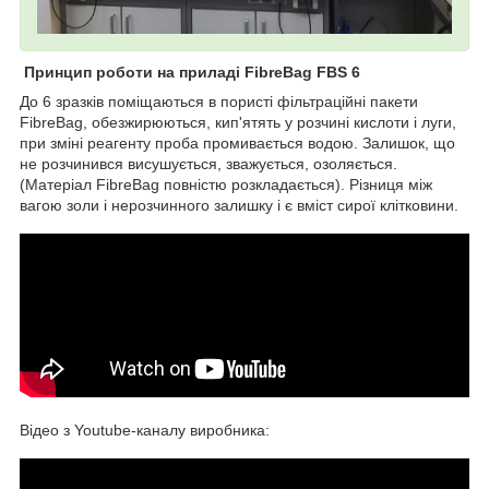
Принцип роботи на приладі FibreBag FBS 6
До 6 зразків поміщаються в пористі фільтраційні пакети
FibreBag, обезжирюються, кип'ятять у розчині кислоти і луги,
при зміні реагенту проба промивається водою. Залишок, що
не розчинився висушується, зважується, озоляється.
(Матеріал FibreBag повністю розкладається). Різниця між
вагою золи і нерозчинного залишку і є вміст сирої клітковини.
Відео з Youtube-каналу виробника: