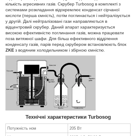
кількість агресивних газів. Скрубер Turbosog в комплекті з
системами розкладання відокремлює конденсат сірчаної
кислоти (перша ємність), потім поглинається і нейтралізується
у другій. Далі нейтралізовані гази направляються в
відцентровий скрубер. Даний апарат характеризується
високою ефективністю поглинання газів, можна працювати
поза витяжної шафи. Для більш ефективного відділення
конденсату газів, парів перед скрубером встановлюють блок
ZKE
з водяним холодильником і збірною ємністю.
Технічні характеристики Turbosog
Потужність ном
205 Вт