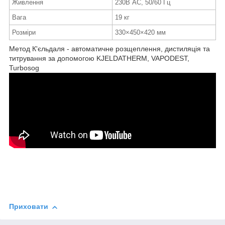
Живлення
230В АС, 50/60 Гц
Вага
19 кг
Розміри
330×450×420 мм
Метод К'єльдаля - автоматичне розщеплення, дистиляція та
титрування за допомогою KJELDATHERM, VAPODEST,
Turbosog
Приховати