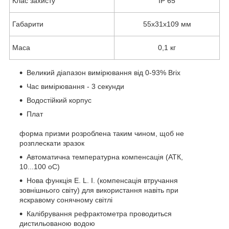
Клас захисту
IP 65
Габарити
55х31х109 мм
Маса
0,1 кг
Великий діапазон вимірювання від 0-93% Brix
Час вимірювання - 3 секунди
Водостійкий корпус
Плат
форма призми розроблена таким чином, щоб не
розплескати зразок
Автоматична температурна компенсація (АТК,
10...100 оС)
Нова функція E. L. I. (компенсація втручання
зовнішнього світу) для використання навіть при
яскравому сонячному світлі
Калібрування рефрактометра проводиться
дистильованою водою