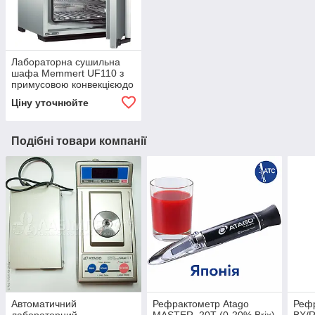
Лабораторна сушильна
шафа Memmert UF110 з
примусовою конвекцієюдо
300°C (вентилятором),
Ціну уточнюйте
108 л, до 300°C
Подібні товари компанії
Автоматичний
Рефрактометр Atago
Рефр