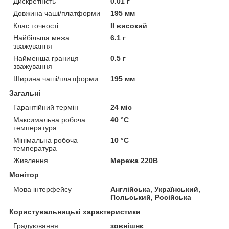
Дискретність
0.01 г
Довжина чаші/платформи
195 мм
Клас точності
II високий
Найбільша межа
6.1 г
зважування
Найменша границя
0.5 г
зважування
Ширина чаші/платформи
195 мм
Загальні
Гарантійний термін
24 міс
Максимальна робоча
40 °С
температура
Мінімальна робоча
10 °С
температура
Живлення
Мережа 220В
Монітор
Мова інтерфейсу
Англійська, Український,
Польський, Російська
Користувальницькі характеристики
Градуювання
зовнішнє