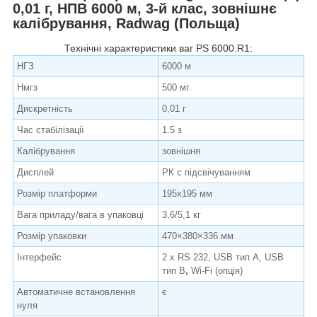
0,01 г
,
НПВ
6000 м
,
3-й клас, зовнішнє
калібрування, Radwag (Польща)
Технічні характеристики ваг PS 6000.R1:
НГЗ
6000 м
Нмгз
500 мг
Дискретність
0,01 г
Час стабілізації
1.5 з
Калібрування
зовнішня
Дисплей
РК c підсвічуванням
Розмір платформи
195х195 мм
Вага приладу/вага в упаковці
3,6/5,1 кг
Розмір упаковки
470×380×336 мм
Інтерфейс
2 х RS 232, USB тип А, USB
тип B
,
Wi-Fi (опція)
Автоматичне встановлення
є
нуля