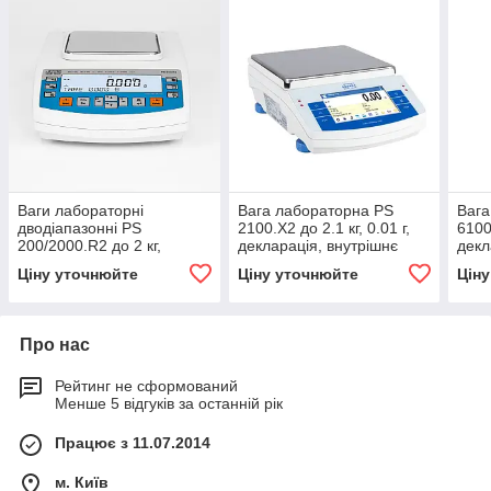
Ваги лабораторні
Вага лабораторна PS
Вага
дводіапазонні PS
2100.X2 до 2.1 кг, 0.01 г,
6100.
200/2000.R2 до 2 кг,
декларація, внутрішнє
декл
0.001/0.01 г, 2 клас,
калібрування, сенсорний
калі
Ціну уточнюйте
Ціну уточнюйте
Цін
внутрішнє калібрування
екран 5"
екра
Про нас
Рейтинг не сформований
Менше 5 відгуків за останній рік
Працює з 11.07.2014
м. Київ