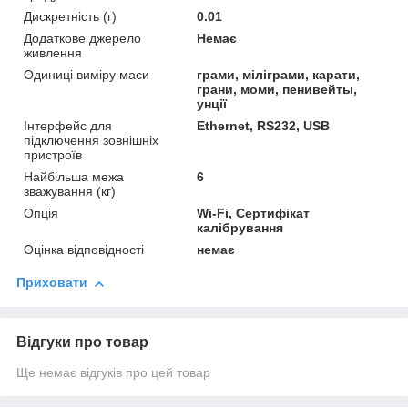
Дискретність (г)
0.01
Додаткове джерело
Немає
живлення
Одиниці виміру маси
грами, міліграми, карати,
грани, моми, пенивейты,
унції
Інтерфейс для
Ethernet, RS232, USB
підключення зовнішніх
пристроїв
Найбільша межа
6
зважування (кг)
Опція
Wi-Fi, Сертифікат
калібрування
Оцінка відповідності
немає
Приховати
Відгуки про товар
Ще немає відгуків про цей товар