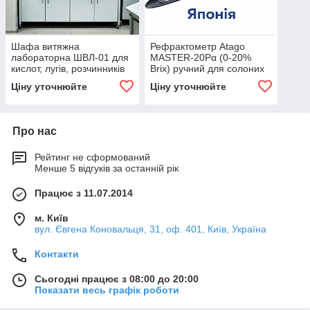
Шафа витяжна
Рефрактометр Atago
лабораторна ШВЛ-01 для
MASTER-20Pα (0-20%
кислот, лугів, розчинників
Brix) ручний для солоних
розсолів та маринадів,
Ціну уточнюйте
Ціну уточнюйте
стійкий пластик, АТК, IP65
Про нас
Рейтинг не сформований
Менше 5 відгуків за останній рік
Працює з 11.07.2014
м. Київ
вул. Євгена Коновальця, 31, оф. 401, Київ, Україна
Контакти
Сьогодні працює з 08:00 до 20:00
Показати весь графік роботи