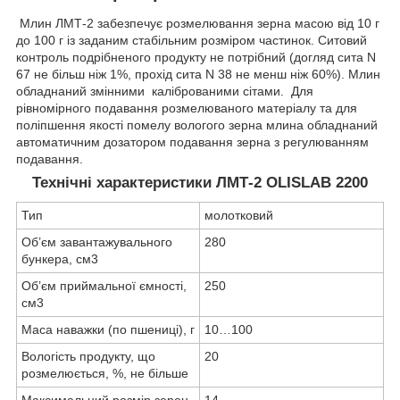
Млин ЛМТ-2 забезпечує розмелювання зерна масою від 10 г
до 100 г із заданим стабільним розміром частинок. Ситовий
контроль подрібненого продукту не потрібний (догляд сита N
67 не більш ніж 1%, прохід сита N 38 не менш ніж 60%). Млин
обладнаний змінними каліброваними сітами. Для
рівномірного подавання розмелюваного матеріалу та для
поліпшення якості помелу вологого зерна млина обладнаний
автоматичним дозатором подавання зерна з регулюванням
подавання.
Технічні характеристики ЛМТ-2 OLISLAB 2200
Тип
молотковий
Об’єм завантажувального
280
бункера, см
3
Об’єм приймальної ємності,
250
см
3
Маса наважки (по пшениці), г
10…100
Вологість продукту, що
20
розмелюється, %, не більше