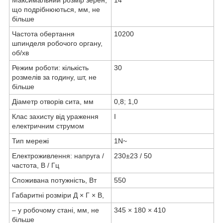
Максимальний розмір зерен,
14
що подрібнюються, мм, не
більше
Частота обертання
10200
шпинделя робочого органу,
об/хв
Режим роботи: кількість
30
розмелів за годину, шт, не
більше
Діаметр отворів сита, мм
0,8; 1,0
Клас захисту від ураження
I
електричним струмом
Тип мережі
1N~
Електроживлення: напруга /
230±23 / 50
частота, В / Гц
Споживана потужність, Вт
550
Габаритні розміри Д × Г × В,
– у робочому стані, мм, не
345 × 180 × 410
більше