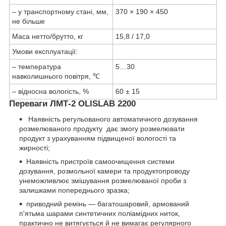
– у транспортному стані, мм,
370 × 190 × 450
не більше
Маса нетто/брутто, кг
15,8 / 17,0
Умови експлуатації:
– температура
5…30
навколишнього повітря, ℃
– відносна вологість, %
60 ± 15
Переваги ЛМТ-2 OLISLAB 2200
Наявність регульованого автоматичного дозування
розмелюваного продукту дає змогу розмелювати
продукт з урахуванням підвищеної вологості та
жирності;
Наявність пристроїв самоочищення системи
дозування, розмольної камери та продуктопроводу
унеможливлює змішування розмелюваної проби з
залишками попереднього зразка;
приводний ремінь — багатошаровий, армований
п'ятьма шарами синтетичних поліамідних ниток,
практично не витягується й не вимагає регулярного