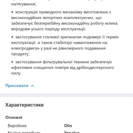
натягування;
конструкція приводного механізму виготовлена з
високонадійних імпортних комплектуючих, що
забезпечує безперебійну високонадійну роботу млина
впродовж усього періоду експлуатації;
застосування сталевої крильчатки подовжує її термін
експлуатації, а також стабілізує навантаження на
електродвигун у разі не рівномірного подавання
продукту;
застосування фільтрувальної тканини забезпечує
ефективне очищення повітря від дрібнодисперсного
пилу.
Приховати
Характеристики
Основні
Виробник
Olis
Країна виробник
Україна