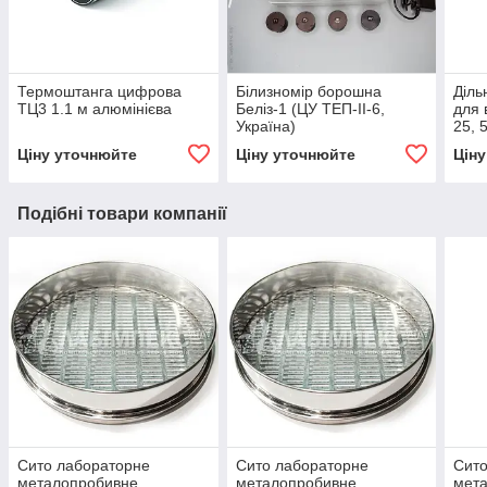
Термоштанга цифрова
Білизномір борошна
Діль
ТЦ3 1.1 м алюмінієва
Беліз-1 (ЦУ ТЕП-II-6,
для 
Україна)
25, 
Ціну уточнюйте
Ціну уточнюйте
Цін
Подібні товари компанії
Сито лабораторне
Сито лабораторне
Сито
металопробивне
металопробивне
мет