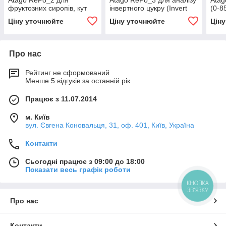
Atago RePo_2 для
Atago RePo_3 для аналізу
Atag
фруктозних сиропів, кут
інвертного цукру (Invert
(0-8
повороту -5 до + 5° 0-85%
Ratio 0-99% та 0-85% Brix)
обер
Ціну уточнюйте
Ціну уточнюйте
Цін
Brix, для ізоглюкози в %
АТК 
HFCS, поративний
Про нас
Рейтинг не сформований
Менше 5 відгуків за останній рік
Працює з 11.07.2014
м. Київ
вул. Євгена Коновальця, 31, оф. 401, Київ, Україна
Контакти
Сьогодні працює з 09:00 до 18:00
Показати весь графік роботи
КНОПКА
ЗВ'ЯЗКУ
Про нас
Контакти