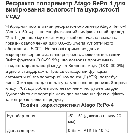
Рефракто-поляриметр Atago RePo-4 для
вимірювання вологості та цукристості
меду
>Гібридний портативний рефракто-поляриметр Atago RePo-4
(Cat.No. 5014) — це спеціалізований вимірювальний прилад
"2-в-1" для аналізу якості меду, який одночасно визначає
показник заломлення (Brix 0.0–85.0%) та кут оптичного
обертання (±5.00°). На основі отриманих даних
мікропроцесор автоматично розраховує ключові показники:
Вміст фруктози (0.0–99.9%), що дозволяє прогнозувати
швидкість кристалізації меду, та Вологість меду (13.0–30.0%)
згідно зі стандартами. Прилад оснащений функцією
автоматичної температурної компенсації (ATК), потребує
лише 3 мл зразка для аналізу та має водонепроникний корпус
класу IP67, що робить його незамінним інструментом для
бджолярів та експортерів меду для виявлення фальсифікату
та контролю зрілості продукту.
Технічні характеристики Atago RePo-4
Кут обертання
-5°....5° (довжина шляху 20
мм)
Діапазон Брікс
0-85 %, АТК 15-40 °С