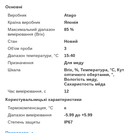
Основні
Виробник
Atago
Країна виробник
Японія
Максимальний діапазон
85 %
вимірювання (Brix)
Стан
Новий
Об'єм проби
3
Діапазон температури, °С
15-40
Призначення
Для меду
Шкала
Brix, %, Температура, °C, Кут
оптичного обертання, °,
Вологість меду,
Сахаристость мёда
Час вимірювання, с
12
Користувальницькі характеристики
Термокомпенсация, °C
є
Діапазон вимірювання
-5.99 до +5.99
Степень защиты
IP67
Приховати