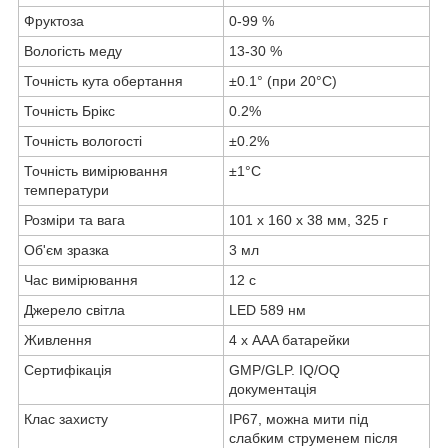
Фруктоза
0-99 %
Вологість меду
13-30 %
Точність кута обертання
±0.1° (при 20°С)
Точність Брікс
0.2%
Точність вологості
±0.2%
Точність вимірювання
±1°C
температури
Розміри та вага
101 х 160 х 38 мм, 325 г
Об'єм зразка
3 мл
Час вимірювання
12 с
Джерело світла
LED 589 нм
Живлення
4 х AAA батарейки
Сертифікація
GMP/GLP. IQ/OQ
документація
Клас захисту
IP67, можна мити під
слабким струменем після