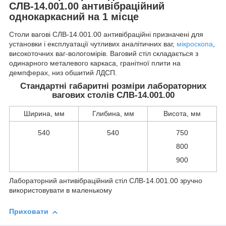
СЛВ
-
14.001.00
антивібраційний
однокаркасний
на
1
місце
Столи
вагові
СЛВ
-
14.001.00
антивібраційні
призначені
для
установки
і
експлуатації
чутливих
аналітичних
ваг
,
мікроскопа
,
високоточних
ваг
-
вологомірів
.
Ваговий
стіл
складається з
одинарного
металевого
каркаса
,
гранітної
плити
на
демпферах
, низ обшитий ЛДСП.
Стандартні габаритні розміри лабораторних
вагових столів СЛВ-14.001.00
Ширина, мм
Глибина, мм
Висота, мм
540
540
750
800
900
Лабораторний
антивібраційний
стіл
СЛВ
-
14.001.00
зручно
використовувати
в
маленькому
Приховати