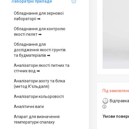
Лаборатрні прилади
Обладнання для зернової
лабораторії ➡
Обладнання для контролю
якості пелет ➡
Обладнання для
дослідження якості грунтів
та будматеріалів ➡
Аналізатори якості питних та
стічних вод ➡
Аналізатори азоту та білка
(метод К’єльдаля)
Під замовлен
Аналізатори кольоровості
Відправка
Аналітичні ваги
Апарат для визначення
температури спалаху