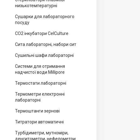
низькотемпературні
Сушарки для лабораторного
посуду
CO2 інкубатори CelCulture
Сита лабораторні, набори сит
Сушильні шафи лабораторні
Системи для отримання
надчистої води Millipore
Термостати лабораторні
Термометри електронні
лабораторні
Термоштанги зернові
Титратори автоматичні
Турбідиметри, мутноміри,
денситометри, нефелометри