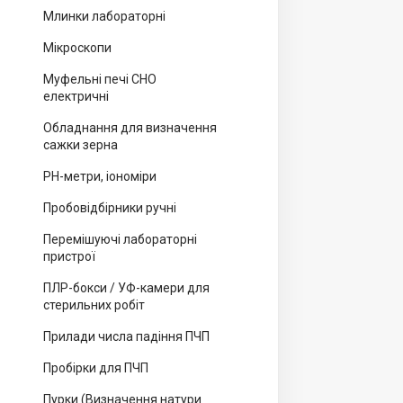
Млинки лабораторні
Мікроскопи
Муфельні печі СНО
електричні
Обладнання для визначення
сажки зерна
PH-метри, іономіри
Пробовідбірники ручні
Перемішуючі лабораторні
пристрої
ПЛР-бокси / УФ-камери для
стерильних робіт
Прилади числа падіння ПЧП
Пробірки для ПЧП
Пурки (Визначення натури