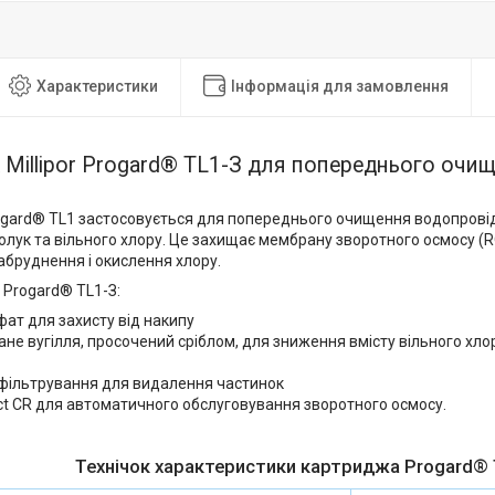
Характеристики
Інформація для замовлення
Millipor Progard® TL1-З для попереднього очи
gard® TL1 застосовується для попереднього очищення водопровідн
олук та вільного хлору.
Це захищає мембрану зворотного осмосу (RO
абруднення і окислення хлору.
 Progard® TL1-З:
ат для захисту від накипу
не вугілля, просочений сріблом, для зниження вмісту вільного хло
 фільтрування для видалення частинок
t CR для автоматичного обслуговування зворотного осмосу.
Технічок характеристики картриджа Progard®