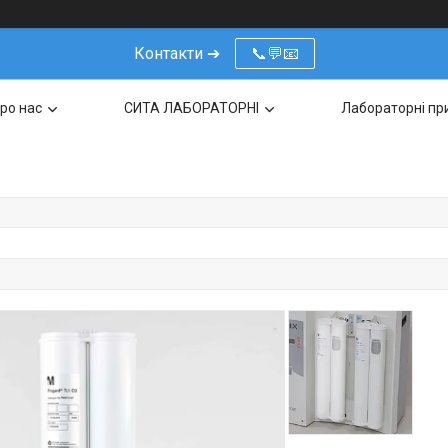
Контакти ➔
📞💬📧
ро нас
СИТА ЛАБОРАТОРНІ
Лабораторні пр