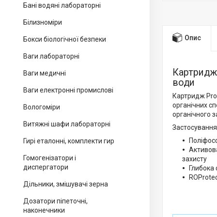
Бані водяні лабораторні
Білизноміри
Опис
Бокси біологічної безпеки
Ваги лабораторні
Картридж 
Ваги медичні
води
Ваги електронні промислові
Картридж Pro
органічних сп
Вологоміри
органічного з
Витяжні шафи лабораторні
Застосування
Поліфосф
Гирі еталонні, комплекти гир
Активова
Гомогенізатори і
захисту
диспергатори
Глибока
ROProtec
Дільники, змішувачі зерна
Дозатори піпеточні,
наконечники