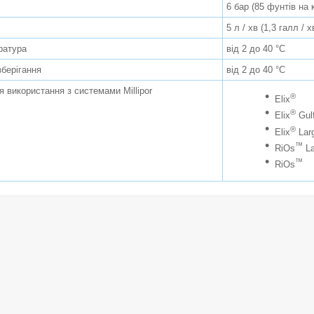
6 бар (85 фунтів на
5 л / хв (1,3 галл /
ратура
від 2 до 40 °C
берігання
від 2 до 40 °C
я використання з системами Millipor
®
Elix
®
Elix
Gul
®
Elix
Lar
™
RiOs
La
™
RiOs