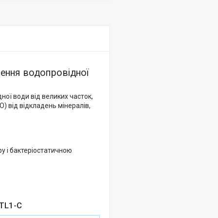
щення водопровідної
ої води від великих часток,
) від відкладень мінералів,
ру і бактеріостатичною
 TL1-C