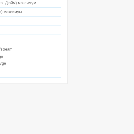
 кв. Дюйм) максимум
 хв) максимум
fstream
ge
rge