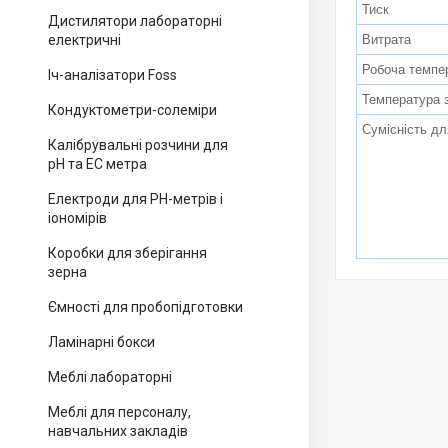
Тиск
Дистилятори лабораторні
Витрата
електричні
Робоча темпе
Іч-аналізатори Foss
Температура з
Кондуктометри-солеміри
Сумісність дл
Калібрувальні розчини для
pH та EC метра
Електроди для PH-метрів і
іономірів
Коробки для зберігання
зерна
Ємності для пробопідготовки
Ламінарні бокси
Меблі лабораторні
Меблі для персоналу,
навчальних закладів