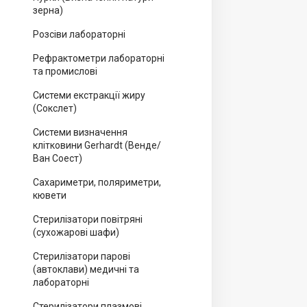
зерна)
Розсіви лабораторні
Рефрактометри лабораторні
та промислові
Системи екстракції жиру
(Сокслет)
Системи визначення
клітковини Gerhardt (Венде/
Ван Соест)
Сахариметри, поляриметри,
кювети
Стерилізатори повітряні
(сухожарові шафи)
Стерилізатори парові
(автоклави) медичні та
лабораторні
Стерилізатори плазмові