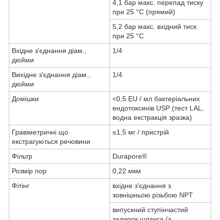
4,1 бар макс.
перепад тиску
при 25 °C
(прямий)
5,2 бар макс.
вхідний тиск
при 25 °C
Вхідне з'єднання діам.,
1/4
дюйми
Вихідне з'єднання
діам.,
1/4
дюйми
Домішки
<0,5 EU / мл бактеріальних
ендотоксинів USP (тест LAL,
водна екстракція зразка)
Гравіметричні що
≤1,5 мг / пристрій
екстрагуються речовини
Фільтр
Durapore®
Розмір пор
0,22 мкм
Фітінг
вхідне з'єднання з
зовнішньою різьбою NPT
випускний ступінчастий
задирок шланга (з