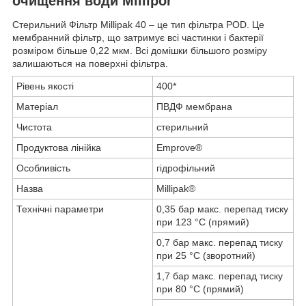
очищення води Millipor
Стерильний Фільтр Millipak 40 – це тип фільтра POD. Це
мембранний фільтр, що затримує всі частинки і бактерії
розміром більше 0,22 мкм. Всі домішки більшого розміру
залишаються на поверхні фільтра.
Рівень якості
400*
Матеріал
ПВДФ мембрана
Чистота
стерильний
Продуктова лінійка
Emprove®
Особливість
гідрофільний
Назва
Millipak®
Технічні параметри
0,35 бар макс.
перепад тиску
при 123 °C (прямий)
0,7 бар макс.
перепад тиску
при 25 °C (зворотний)
1,7 бар макс.
перепад тиску
при 80 °C
(прямий)