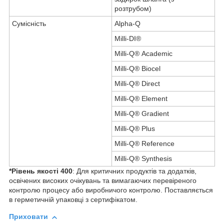
розтрубом)
Сумісність
Alpha-Q
Milli-DI®
Milli-Q® Academic
Milli-Q® Biocel
Milli-Q® Direct
Milli-Q® Element
Milli-Q® Gradient
Milli-Q® Plus
Milli-Q® Reference
Milli-Q® Synthesis
*
Рівень якості 400
: Для критичних продуктів та додатків,
освічених високих очікувань та вимагаючих перевіреного
контролю процесу або виробничого контролю.
Поставляється
в герметичній упаковці з сертифікатом.
Приховати