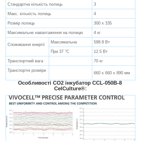
Стандартна кількість полиць
3
Макс. кількість полиць
4
Розмір полиць
300 х 335
Максимальне навантаження на полицю
4 кг
Максимальна
598.8 Вт
Споживання енергії
При 37 °С
12.5 Вт
Транспортний вага
70 кг
Транспортні розміри
660 х 660 х 890 мм
Особливості СО2 інкубатор CCL-050B-8
CelCulture
®: