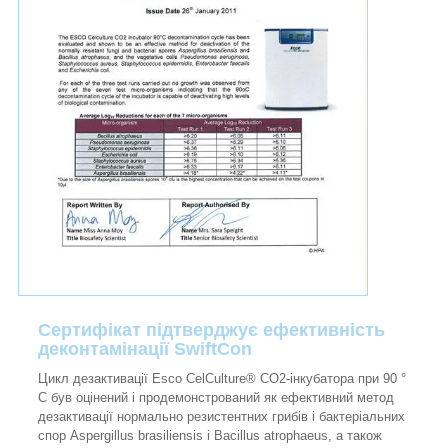
Сертифікат підтверджує ефективність
деконтамінації SwiftCon
Цикл дезактивації Esco CelCulture® CO2-інкубатора при 90 °
C був оцінений і продемонстрований як ефективний метод
дезактивації нормально резистентних грибів і бактеріальних
спор Aspergillus brasiliensis і Bacillus atrophaeus, а також