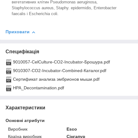
вегетативних клітин Pseudomonas aeruginosa,
Staphylococcus aureus, Staphy. epidermidis, Enterobacter
faecalis і Escherichia coli.
Приховати
Специфікація
9010057-CelCulture-CO2-Incubator-Брошура.pdf
9010307-CO2-Incubator-Combined-Каталог.pdf
Сертификат анализа эмбрионов мыши.pdf
HPA_Decontamination.pdf
Характеристики
Основні атрибути
Виробник
Esco
Країна виробник
Сінгапур