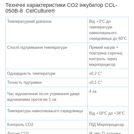
Технічні характеристики СО2 інкубатор CCL-
050B-8 CelCulture
®
Температурний діапазон
Від +3°С до
температури
навколишнього
середовища до 60°С
Спосіб підтримання температури
Прямий нагрів +
повітряна сорочка,
контроль через
мікропроцесор
Однорідність температури
±0.2
C
°
Точність підтримки
±0.1
C
°
4 хв
Час відновлення після утримання двері
відчиненими протягом 1 хв.
Температура навколишнього середовища
Від +18°С до +34°С
Контроль СО2
ПІД Мікропроцесор
Датчик СО2
ІК або ТІ датчики