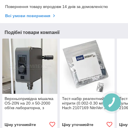
Повернення товару впродовж 14 днів за домовленістю
Всі умови повернення
Подібні товари компанії
Верхньопривідна мішалка
Тест-набір реагентний на
Тест
OS-20N на 20 л 50-2000
нітрити (0.002-0.30 мг/л)
суль
об/хв лабораторна, з
Hach 2107169 NitriVer 3,
2106
термопарою, для в'язкості
100 шт для фотометрів
100 
до 50 Па·с
вод
Ціну уточнюйте
Ціну уточнюйте
Цін