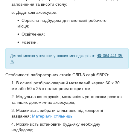
заповнення та висоти столу;
Додаткові аксесуари:
Сервісна надбудова для економії робочого
місця;
Освітлення;
Розетки.
Деталі можна уточнити у наших менеджерів ►
☎ 064 441-35-
76;
Особливості лабораторних столів СЛП-3 серії ЄВРО:
В основі розбірно-зварний металевий каркас 60 х 30
мм або 50 х 25 з полімерним покриттям;
Модульна конструкція, можливість установкки розеток
та інших допоміжних аксесуарів;
Можливість вибрати стільницю під конкретні
завдання;
Матеріали стільниць;
Можливість встановити будь-яку необхідну
надбудову;