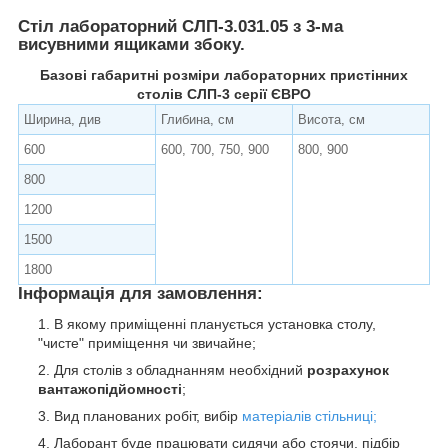
Стіл лабораторний СЛП-3.031.05 з 3-ма
висувними ящиками збоку.
Базові габаритні розміри лабораторних пристінних
столів СЛП-3 серії ЄВРО
Ширина, див
Глибина, см
Висота, см
600
600, 700, 750, 900
800, 900
800
1200
1500
1800
Інформація для замовлення:
В якому приміщенні планується установка столу,
"чисте" приміщення чи звичайне;
Для столів з обладнанням необхідний
розрахунок
вантажопідйомності
;
Вид планованих робіт, вибір
матеріалів стільниці;
Лаборант буде працювати сидячи або стоячи, підбір