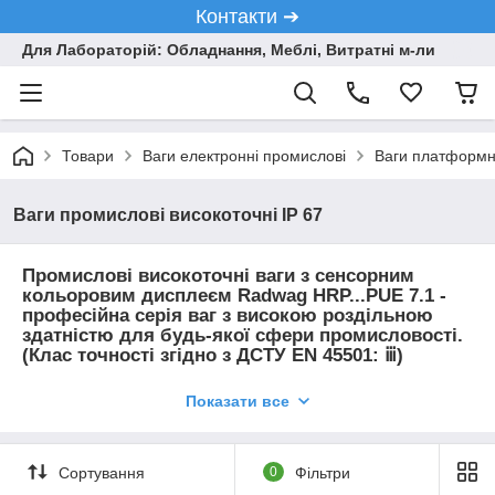
Контакти ➔
Для Лабораторій: Обладнання, Меблі, Витратні м-ли
Товари
Ваги електронні промислові
Ваги платформн
Ваги промислові високоточні IP 67
Промислові високоточні ваги з сенсорним
кольоровим дисплеєм Radwag HRP...PUE 7.1
-
професійна серія ваг з високою роздільною
здатністю для будь-якої сфери промисловості.
(Клас точності згідно з ДСТУ EN 45501: ⅲ)
✅ Працюють у складних умовах (
висока ступінь
Показати все
захисту
платформи IP 67 і індикатора IP 43);
✅ Забезпечують
високу точність і повторюваність
вимірів (оснащені електромагнітними датчиками);
Сортування
0
Фільтри
✅ Істотно
економлять час: функцію