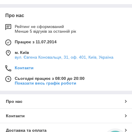
Підрахунок однакових деталей;
Дозування;
Про нас
Рецептура;
Рейтинг не сформований
Визначення щільності.
Менше 5 відгуків за останній рік
Опції (необхідне додаткове обладнання):
Працює з 11.07.2014
Сканер штрих-кодів;
Друк квитанцій та етикеток;
м. Київ
вул. Євгена Коновальця, 31, оф. 401, Київ, Україна
Зчитувачі транспондерних карт і обладнання ПК
(клавіатура, миша тощо);
Контакти
Частина функцій можуть бути застосовані до всіх
Сьогодні працює з 08:00 до 20:00
процесів, частина тільки до деяких(див. рис.
):
Показати весь графік роботи
Про нас
Контакти
Доставка та оплата