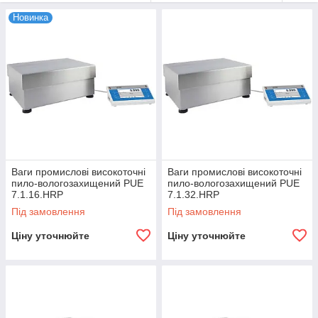
автокалібровки
(на відміну від промислових ваг, для
Новинка
яких необхідна гиря калібрувальна);
✅ Оснащені захистом від перевантаження;
✅ Інтерфейси: 2×RS-232, 2xUSB, Wi-Fi, 1×Ethernet,
4×IN / 4×OUT;
✅ Надається декларація відповідності;
✅ Опціонально, надається сертифікат калібрування
ваг у/поза зоною метрологічного контролю.
Ваги промислові високоточні
Ваги промислові високоточні
пило-вологозахищений PUE
пило-вологозахищений PUE
7.1.16.HRP
7.1.32.HRP
Під замовлення
Під замовлення
Ціну уточнюйте
Ціну уточнюйте