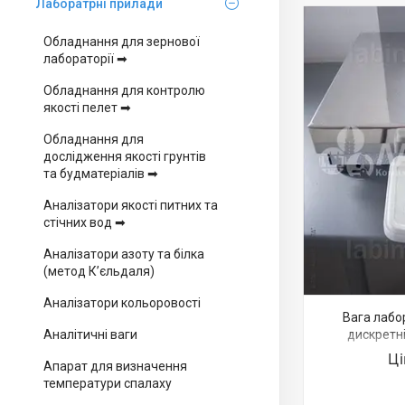
Лаборатрні прилади
Обладнання для зернової
лабораторії ➡
Обладнання для контролю
якості пелет ➡
Обладнання для
дослідження якості грунтів
та будматеріалів ➡
Аналізатори якості питних та
стічних вод ➡
Аналізатори азоту та білка
(метод К’єльдаля)
Аналізатори кольоровості
Вага лабор
Аналітичні ваги
дискретніс
Ц
Апарат для визначення
температури спалаху