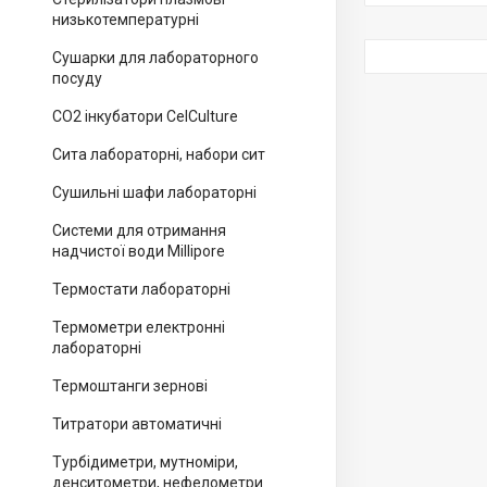
низькотемпературні
Сушарки для лабораторного
посуду
CO2 інкубатори CelCulture
Сита лабораторні, набори сит
Сушильні шафи лабораторні
Системи для отримання
надчистої води Millipore
Термостати лабораторні
Термометри електронні
лабораторні
Термоштанги зернові
Титратори автоматичні
Турбідиметри, мутноміри,
денситометри, нефелометри