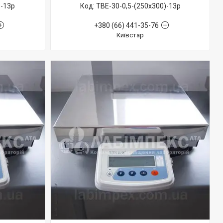
)-13р
ТВЕ-30-0,5-(250х300)-13р
+380 (66) 441-35-76
Київстар