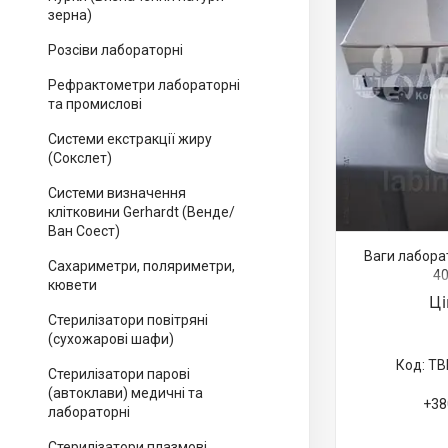
зерна)
Розсіви лабораторні
Рефрактометри лабораторні
та промислові
Системи екстракції жиру
(Сокслет)
Системи визначення
клітковини Gerhardt (Венде/
Ван Соест)
Ваги лаборат
Сахариметри, поляриметри,
40
кювети
Ц
Стерилізатори повітряні
(сухожарові шафи)
ТВ
Стерилізатори парові
(автоклави) медичні та
+38
лабораторні
Стерилізатори плазмові