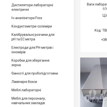
Ваги лаборат
Дистилятори лабораторні
60
електричні
Ц
Іч-аналізатори Foss
Кондуктометри-солеміри
ТВ
Калібрувальні розчини для
pH та EC метра
+38
Електроди для PH-метрів і
іономірів
Коробки для зберігання
зерна
Ємності для пробопідготовки
Ламінарні бокси
Меблі лабораторні
Меблі для персоналу,
навчальних закладів