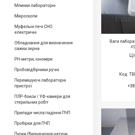
Млинки лабораторні
Мікроскопи
Муфельні печі СНО
електричні
Ваги лаборат
Обладнання для визначення
40
сажки зерна
Ц
PH-метри, іономіри
Пробовідбірники ручні
ТВ
Перемішуючі лабораторні
пристрої
+38
ПЛР-бокси / УФ-камери для
стерильних робіт
Прилади числа падіння ПЧП
Пробірки для ПЧП
Пурки (Визначення натури