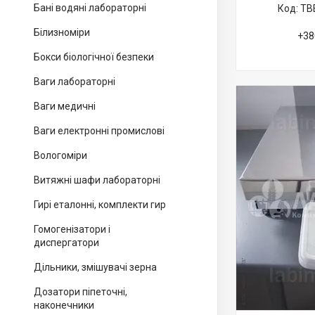
Бані водяні лабораторні
ТВЕ
Білизноміри
+38
Бокси біологічної безпеки
Ваги лабораторні
Ваги медичні
Ваги електронні промислові
Вологоміри
Витяжні шафи лабораторні
Гирі еталонні, комплекти гир
Гомогенізатори і
диспергатори
Дільники, змішувачі зерна
Дозатори піпеточні,
наконечники